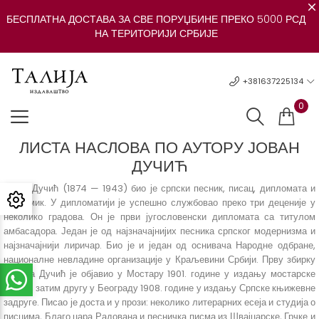
БЕСПЛАТНА ДОСТАВА ЗА СВЕ ПОРУЏБИНЕ ПРЕКО 5000 РСД
НА ТЕРИТОРИЈИ СРБИЈЕ
+381637225134
0
ЛИСТА НАСЛОВА ПО АУТОРУ ЈОВАН
ДУЧИЋ
Јован Дучић (1874 — 1943) био је српски песник, писац, дипломата и
академик. У дипломатији је успешно службовао преко три деценије у
неколико градова. Он је први југословенски дипломата са титулом
амбасадора. Један је од најзначајнијих песника српског модернизма и
најзначајнији лиричар. Био је и један од оснивача Народне одбране,
националне невладине организације у Краљевини Србији. Прву збирку
песама Дучић је објавио у Мостару 1901. године у издању мостарске
„Зоре”, затим другу у Београду 1908. године у издању Српске књижевне
задруге. Писао је доста и у прози: неколико литерарних есеја и студија о
писцима, Благо цара Радована и песничка писма из Швајцарске, Грчке и