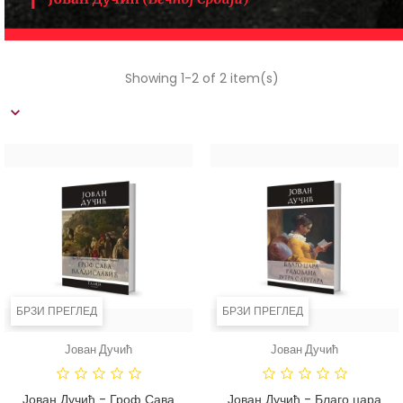
Showing 1-2 of 2 item(s)
БРЗИ ПРЕГЛЕД
БРЗИ ПРЕГЛЕД
ДОСТУПНО
ДОСТ
Јован Дучић
Јован Дучић
САМО ПУТЕМ
САМО ПУ
ИНТЕРНЕТА!
ИНТЕРНЕТ
Јован Дучић - Гроф Сава
Јован Дучић - Благо цара