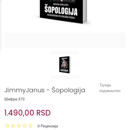
Талија
JimmyJanus - Šopologija
издаваштво
Шифра
373
1.490,00 RSD
0 Рецензија