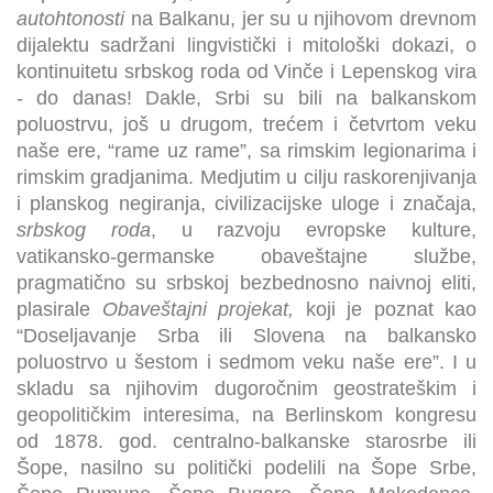
autohtonosti
na Balkanu, jer su u njihovom drevnom
dijalektu sadržani lingvistički i mitološki dokazi, o
kontinuitetu srbskog roda od Vinče i Lepenskog vira
- do danas! Dakle, Srbi su bili na balkanskom
poluostrvu, još u drugom, trećem i četvrtom veku
naše ere, “rame uz rame”, sa rimskim legionarima i
rimskim gradjanima. Medjutim u cilju raskorenjivanja
i planskog negiranja, civilizacijske uloge i značaja,
srbskog roda
, u razvoju evropske kulture,
vatikansko-germanske obaveštajne službe,
pragmatično su srbskoj bezbednosno naivnoj eliti,
plasirale
Obaveštajni projekat,
koji je poznat kao
“Doseljavanje Srba ili Slovena na balkansko
poluostrvo u šestom i sedmom veku naše ere”. I u
skladu sa njihovim dugoročnim geostrateškim i
geopolitičkim interesima, na Berlinskom kongresu
od 1878. god. centralno-balkanske starosrbe ili
Šope, nasilno su politički podelili na Šope Srbe,