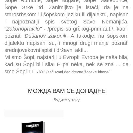
Šope Rumune, Šope Bugare, Šope Makedonce,
Šope Grke itd. Zanimljivo je istaći, da je na
starosrbskom ili šopskom jeziku ili dijalektu, napisan
i najpoznatiji spis svetog Save Nemanjića,
“
Zakonopravilo”
- /prepis sa grčkog-prim.aut./, kao i
poznati
Dušanov zakonik.
A takodje, na šopskom
dijalektu napisani su, i mnogi drugi manje poznati
srednjovekovni spisi i državni akti...
Mi smo Šopi, najstariji u Evropi! Evropa je naša bila,
kad su Šopi bili sila! E pa neka, nek se zna ... da
smo Šopi TI i JA!
/sačuvani deo drevne šopske himne/
МОЖДА ВАМ СЕ ДОПАДНЕ
Будите у току