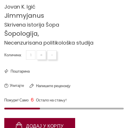
Jovan K. Igić
Jimmyjanus
Skrivena istorija Šopa
Šopologija,
Necenzurisana politikološka studija
+
-
Количина:
Поштарина
Упитајте
Напишите рецензију
6
Пожури! Само
Остало на стању!
ДОДАЈ У КОРПУ