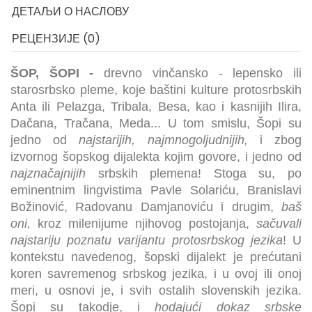
ДЕТАЉИ О НАСЛОВУ
РЕЦЕНЗИЈЕ (0)
ŠOP, ŠOPI -
drevno vinčansko - lepensko ili
starosrbsko pleme, koje baštini kulture protosrbskih
Anta ili Pelazga, Tribala, Besa, kao i kasnijih Ilira,
Dačana, Tračana, Meda... U tom smislu, Šopi su
jedno od
najstarijih, najmnogoljudnijih,
i zbog
izvornog šopskog dijalekta kojim govore, i jedno od
najznačajnijih
srbskih plemena! Stoga su, po
eminentnim lingvistima Pavle Solari
ću
, Branislavi
Božinović, Radovanu Damjanoviću i drugim,
baš
oni,
kroz milenijume njihovog postojanja,
sačuvali
najstariju poznatu varijantu protosrbskog jezika
! U
kontekstu navedenog, šopski dijalekt je prećutani
koren savremenog srbskog jezika, i u ovoj ili onoj
meri, u osnovi je, i svih ostalih slovenskih jezika.
Šopi su takodje, i
hodajući dokaz
srbske