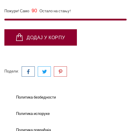
90
Пожури! Само
Остало на стању!
ДОДАЈ У КОРПУ
Подели:
Политика безбедности
Политика испоруке
Политика повраћаја