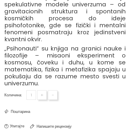
spekulativne
modele
univerzuma –
od
gravitacionih
struktura
i
spontanih
kosmičkih
procesa
do
ideje
psihofotonike
,
gde
se
fizički
i
mentalni
fenomeni
posmatraju
kroz
jedinstveni
kvantni
okvir.
„
Psihonauti“
su
knjiga
na
granici
nauke
i
filozofije –
misaoni
eksperiment
o
kosmosu,
čoveku
i
duhu,
u
kome
se
matematika,
fizika
i
metafizika
spajaju
u
pokušaju
da
se
razume
mesto
svesti
u
univerzumu.
+
-
Количина:
Поштарина
Упитајте
Напишите рецензију