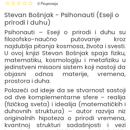
0 Рецензија
Stevan Bošnjak - Psihonauti (Eseji o
prirodi i duhu)
Psihonauti –
Eseji
o
prirodi
i
duhu
su
filozofsko-
naučno
putovanje
kroz
najdublja
pitanja
kosmosa,
života
i
svesti.
U
ovoj
knjizi
Stevan
Bošnjak
spaja
fiziku,
matematiku,
kosmologiju
i
metafiziku
u
jedinstveni
misaoni
sistem
koji
nastoji
da
objasni
odnos
materije,
vremena,
prostora
i
duha.
Polazeći
od
ideje
da
se
stvarnost
sastoji
od
dve
komplementarne
sfere –
realija
(
fizičkog
sveta)
i
idealija (
matematičkih
i
duhovnih
struktura)
–
autor
razvija
niz
originalnih
hipoteza
o
prirodi
vremena,
kvantnoj
strukturi
sadašnjosti
i
vezi