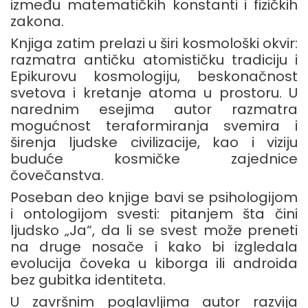
između
matematičkih
konstanti
i
fizičkih
zakona.
Knjiga
zatim
prelazi
u
širi
kosmološki
okvir:
razmatra
antičku
atomističku
tradiciju
i
Epikurovu
kosmologiju
,
beskonačnost
svetova
i
kretanje
atoma
u
prostoru.
U
narednim
esejima
autor
razmatra
mogućnost
teraformiranja
svemira
i
širenja
ljudske
civilizacije
,
kao
i
viziju
buduće
kosmičke
zajednice
čovečanstva.
Poseban
deo
knjige
bavi
se
psihologijom
i
ontologijom
svesti
:
pitanjem
šta
čini
ljudsko „
Ja“,
da
li
se
svest
može
preneti
na
druge
nosače
i
kako
bi
izgledala
evolucija
čoveka
u
kiborga
ili
androida
bez
gubitka
identiteta.
U
završnim
poglavljima
autor
razvija