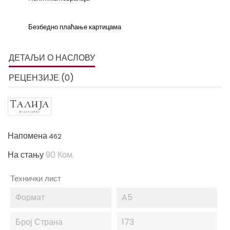
Безбедно плаћање картицама
ДЕТАЉИ О НАСЛОВУ
РЕЦЕНЗИЈЕ (0)
Напомена
462
На стању
90 Ком.
Технички лист
Формат
A5
Број Страна
173