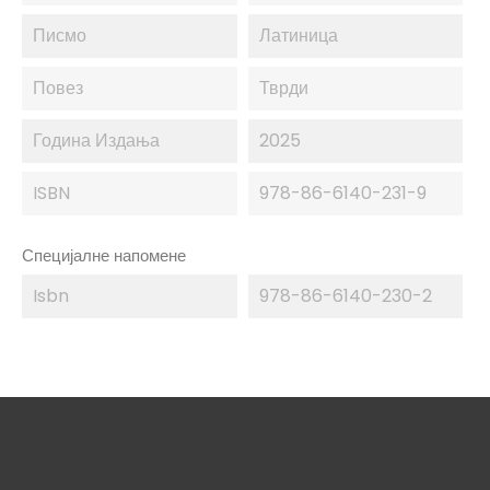
Писмо
Латиница
Повез
Тврди
Година Издања
2025
ISBN
978-86-6140-231-9
Специјалне напомене
Isbn
978-86-6140-230-2