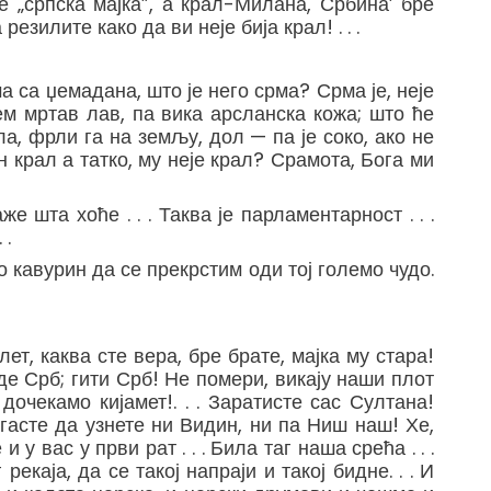
те „српска мајка”, а крал-Милана, Србина’ бре
езилите како да ви неје бија крал! . . .
срма са џемадана, што је него срма? Срма је, неје
, ем мртав лав, па вика арсланска кожа; што ће
ла, фрли га на земљу, дол — па је соко, ако не
ин крал а татко, му неје крал? Срамота, Бога ми
 шта хоће . . . Таква је парламентарност . . .
 .
ако кавурин да се прекрстим оди тој големо чудо.
ет, каква сте вера, бре брате, мајка му стара!
јде Срб; гити Срб! Не помери, викају наши плот
дочекамо кијамет!. . . Заратисте сас Султана!
гасте да узнете ни Видин, ни па Ниш наш! Хе,
 у вас у први рат . . . Била таг наша срећа . . .
каја, да се такој напраји и такој бидне. . . И