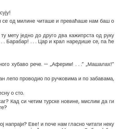
сују!
ћи се од милине читаше и преваћаше нам баш о
 ту мету једно до друго два кажипрста од руку
. . Барабар! . . . Цар и крал наредише се, па ће
ого хубаво рече. — „Аферим! . . .” „Машалах!”
лан лепо проводио по ручковима и по забавама,
сну о сто.
ј саг? Кад си четим турске новине, мислим да ги
те?
вој напраји? Еве! и поче нам гласно читати неку