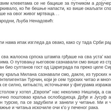
аквим клеветама се не бацише за путником а дојуч
 утркивало, ко ће бешње напасти, ко више окаљати с
ше на овог живог мртваца. . .
народни, Љуба Ненадовић:
 али нама ипак изгледа да овако, како су тада Срби р
, сва жалосна српска штампа грђаше на сва уста’ к
има. О путовању његовом сазнавали смо више из стр
ан био султанов гост од Цариграда па преко целе Си
у краља Милана сазнавали смо, дакле, из турских н
телигентан Турчин, који је сем турских читао и мно
а се силно, китњасто, источњачки у фигурама изражав
столом у хотел „Европи” нас неколико Нишлија, а с
бично поштовао краља ослободиоца. Дође и Јусуф аг
он турске, па се задубили и занели у читање. Ми и 
ажње и читања искочиле очи к’о у печеног рака.