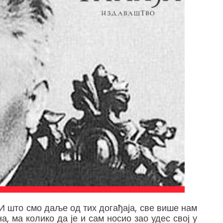
. И што смо даље од тих догађаја, све више нам
, ма колико да је и сам носио зао удес свој у