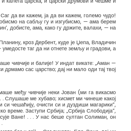
и, и калета царска, и царски друмови и чешме и
аг да ви кажем, ја да ви кажем, големо чудо!
добисмо на сабљу гу и изгубисмо, — ама берем
н’, добисте, ама, како гу држите, валахи, — на
у Планину, кроз Дербент, куде је Џепа, Владичин
 умедосте таг да ни отнете зем­љу и градови, а
наше чивчије и балије! У индат викате: „Аман —
и дрмамо сас царство; дај ни мало оди тај твој
 Имаше међу чивчије неки Јован (ми га викасмо
 . . Слушаше ме хубаво; хисмет ми чинеше какој
зни си чешаћију, очисти си и дуздиши магарики”,
ско време. Заступи Србија; „Србија Слободија”,
сује Ване! . . . У нас беше султан Солиман, он
.