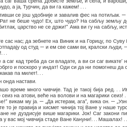
ила саг ваша срећа. Добисте земље, и села, и варош
о, а ја, Турчин, да ви га кажем! . . .
ивши се још удобније и завалив фес на потиљак. — С
! Рат не беше чудо! Ех, што чудо? На сабљу земљу 
битлак, царство не се држи!” Ама ви гу на сабљу, исти
епате сас нас; да зебнете на Виник и на Горицу, по Сув
отпадају од студ — и ем све сами ви, кралски људи, —
. .
е а саг кад треба да си владате, а ви си саг викате’ 
брго и поскоро у индат! Оди си да ни помогнеш да с
какав па милет!. . .
н онда настави.
о време много чивчије. Тад је такој бија ред. . .
сеиз на атови, веће на волови и на магарики сеиз! .
аве!” викам му ја. — „Да истерам, ага”, вика он. — „У
те то је правија и хисмет чинија тој Ване у наше тур
ане не дуздисује више магарики. Јок! Саг закони пи
у вас мој чивчија стаде Ване Кануни!. . . Машалах! . . 