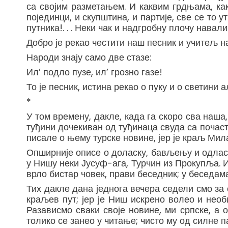
са својим разметањем. И каквим грдњама, к
појединци, и скупштина, и партије, све се то
путника!. . . Неки чак и надгробну плочу навали
Добро је рекао честити наш песник и учитељ 
Народи знају само две стазе:
Ил’ подло пузе, ил’ грозно газе!
То је песник, истина рекао о пуку и о светини
*
У том времену, дакле, када га скоро сва наша
туђини дочекиван од туђинаца свуда са почаст
писале о њему турске новине, јер је краљ Мил
Опширније описе о доласку, бављењу и одласк
у Нишу неки Јусуф-ага, Турчин из Прокупља. Ин
врло бистар човек, прави беседник; у беседам
Тих дакле дана једнога вечера седели смо за 
краљев пут; јер је Ниш искрено волео и нео
Разависмо сваки своје новине, ми српске, а 
толико се занео у читање; чисто му од силне п