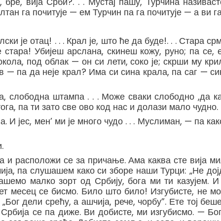
бре, вија Срби?. . . Мустај пашу, Турчина називас
лтан га почитује — ем Турчин па га почитује — а ви га р
ски је отац! . . . Крал је, што ће да буде!. . . Стара 
је стара! Убијеш арслана, скинеш кожу, руно; па се
сокола, под облак — он си лети, соко је; скрши му кри
к жив — па да неје крал? Има си сина крала, па саг — с
, слободна штампа . . . Може сваки слободно ,да каже
ога, па ти зато све ово код нас и долази мало чудно. .
. И јес, мен’ ми је много чудо . . . Муслиман, — па к
.
 и расположи се за причање. Ама каква сте вија мил
мија, па слушашем како си зборе наши Турци: „Не до
шемо малко зорт од Србију, бога ми ти казујем. И 
т месец се бисмо. Било што било! Изгубисте, не мо
Бог дели срећу, а ашчија, рече, чорбу”. Ете тој беше и
бија се па диже. Ви добисте, ми изгубисмо. — Бог ре