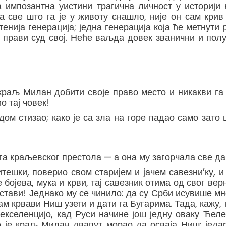
а импозантна уистини трагична личност у историји
 све што га је у животу снашло, није он сам крив 
нија генерација; једна генерација која ће метнути р
и прави суд свој. Неће ваљда довек званични и пол
и краљ Милан добити своје право место и никакви г
о тај човек!
едом стизао; како је са зла на горе падао само зато 
га краљевског престола — а она му загорчала све дан
тешки, поверио свом старијем и јачем савезни’ку, и
 бојева, мука и крви, тај савезник отима од свог ве
аустави! Једнако му се чинило: да су Срби исувише м
 сам крвави Ниш узети и дати га Бугарима. Тада, каж
 екселенцијо, кад Руси начине још једну оваку Ћел
о је краљ Милан двапут морао да осваја Ниш; једа