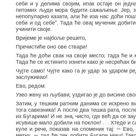
себи и у делима својим, ипак остаје он једн
питомих људи мора будити сажаљење. Јер, за
непопуларно казати, али ће иза нас доћи поште
себи и од себе”. Тада ће овај мученик добит
учинити своје.
Вријеме је најбоље решето,
Пречистиће оно ове ствари!
Тада ће доћи свак на своје место; тада ће 
Тада ће се истинито изнети како је несрећан би
Чујте само! Чујте како га је удар за ударом р
заслуживао!
Ево, редом:
Узео жену из љубави, уздигао је до висине сво
Затим, у тешким ратним данима се искрено ви
тога савезника! А после два тешка рата, после
их Бугарима! И не зна, чисто, где већ да се з
исувише мало добили на поклон! . . . Хтеде и
куле и рече, показав на споменик тај: — Ево,
метну, — тад ће тек добити Бугари Ниш! Так