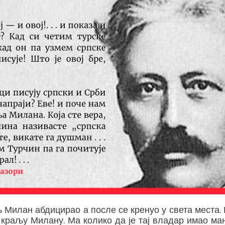
аљ Милан абдицирао а после се кренуо у света места
 краљу Милану. Ма колико да је тај владар имао мана