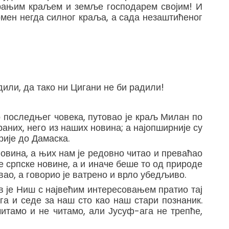
ерањим краљем и земље господарем својим! И
помен негда силног краља, а сада незаштићеног
адили, да тако ни Цигани не би радили!
ао последњег човека, путовао је краљ Милан по
аних, него из наших новина; а најопширније су
рије до Дамаска.
овина, а њих нам је редовно читао и преваћао
ге српске новине, а и иначе беше то од природе
ао, а говорио је ватрено и врло убедљиво.
ав је Ниш с највећим интересовањем пратио тај
а и седе за наш сто као наш стари познаник.
читамо и не читамо, али Јусуф-ага не трепће,