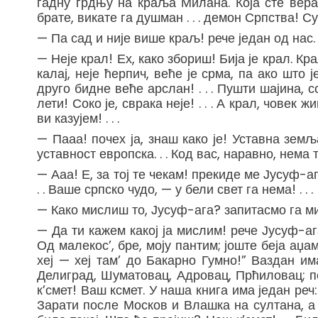
гадну грдњу на краља Милана. Која сте вера, 
брате, викате га душман . . . демон Српства! Су
— Па сад и није више краљ! рече један од нас.
— Неје крал! Ех, како збориш! Бија је крал. Крал
калај, неје ћерпич, веће је срма, па ако што 
друго бидне веће арслан! . . . Пушти шајина, 
лети! Соко је, сврака неје! . . . А крал, чове
ви казујем! . . .
— Пааа! почех ја, знаш како је! Уставна земља
уставност европска. . . Код вас, наравно, нема т
— Ааа! Е, за тој те чекам! прекиде ме Јусуф-ага
. . Ваше српско чудо, — у бели свет га нема! . . .
— Како мислиш то, Јусуф-ага? запитасмо га ми
— Да ти кажем какој ја мислим! рече Јусуф-ага
Од малекос’, бре, моју пантим; јоште беја аџа
хеј — хеј там’ до Бакарно Гумно!” Ваздан има
Делиград, Шуматовац, Адровац, Прћиловац; пе
к’смет! Ваш ксмет. У наша книга има један реч: „
Зарати после Москов и Влашка на султана, а Ср