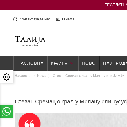
БЕСПЛАТНА
Контактирајте нас
О нама
НАСЛОВНА
НОВО
НАЈПРОД
КЊИГЕ
keyboard_arrow_down
Насловна
News
Стеван Сремац о краљу Милану или Јусуф-а
Стеван Сремац о краљу Милану или Јусуф