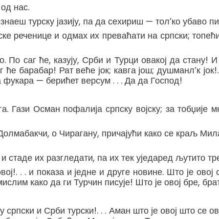
од нас.
знаеш турску јазију, па да сехириш — тол’ко убаво пи
рске реченице и одмах их преваћати на српски; топе
 По саг ће, казују, Срби и Турци овакој да стану! И
 ће барабар! Рат веће јок; кавга још; душманл’к јок!. 
фукара — берићет версум . . . Да да Господ!
а. Гази Осман пофалија српску војску; за тобџије мн
Долмабакчи, о Чирагану, причајући како се краљ Ми
и стаде их разгледати, па их тек уједаред љутито тре
вој!. . . и показа и једне и друге новине. Што је ово
ислим како да ги Турчин писује! Што је овој бре, бра
 српски и Срби турски!. . . Аман што је овој што се о