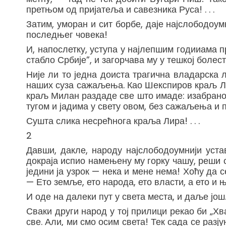
претњом од пријатеља и савезника Руса! . . .
Затим, уморан и сит борбе, даје најслободоум
последњег човека!
И, напослетку, уступа у најлепшим годииама пр
стабло Србије”, и загорчава му у тешкој боле
Није ли то једна доиста трагична владарска ли
наших суза сажаљења. Као Шекспиров краљ Лир 
краљ Милан раздаде све што имаде: изабраној 
тугом и јадима у свету овом, без сажаљења и пр
Сушта слика несрећнога краља Лира! . . .
2
Давши, дакле, народу најслободоумнији уста
докраја испио намењену му горку чашу, реши с
једини ја узрок — нека и мене нема! Хоћу да
— Ето земље, ето народа, ето власти, а ето и њ
И оде на далеки пут у света места, и даље још
Сваки други народ у тој прилици рекао би „Хв
све. Али, ми смо осим света! Тек сада се ра