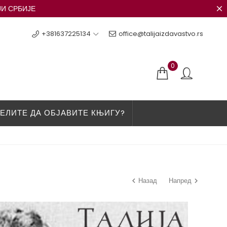
ЈИ СРБИЈЕ
+381637225134
office@talijaizdavastvo.rs
0
ЕЛИТЕ ДА ОБЈАВИТЕ КЊИГУ?
Назад
Напред

