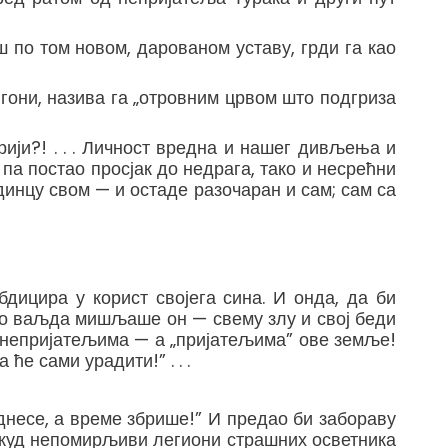
ш по том новом, дарованом уставу, грди га као
а гони, назива га „отровним црвом што подгриза
орији?! . . . Личност вредна и нашег дивљења и
па постао просјак до недрага, тако и несрећни
динцу свом — и остаде разочаран и сам; сам са
дицира у корист својега сина. И онда, да би
тако ваљда мишљаше он — свему злу и свој беди
м непријатељима — а „пријатељима” ове земље!
ће сами урадити!” . . .
однесе, а време збрише!” И предао би забораву
некуд непомирљиви легиони страшних осветника