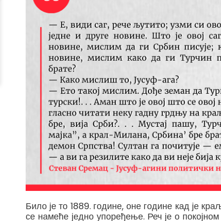
Било је то 1889. године, оне године кад је кр
се намеће једно упоређење. Реч је о покојном