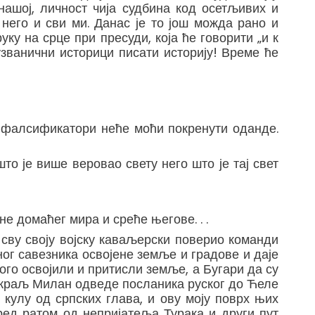
 нашој, личност чија судбина код осетљивих и
него и сви ми. Данас је то још можда рано и
уку на срце при пресуди, која ће говорити „и к
узванични историци писати историју! Време ће
а фалсификатори неће моћи покренути оданде.
што је више веровао свету него што је тај свет
е домаћег мира и среће његове. . .
 сву своју војску каваљерски поверио команди
рног савезника освојене земље и градове и даје
ного освојили и притисли земље, а Бугари да су
у, краљ Милан одведе посланика руског до Ћеле
е кулу од српских глава, и ову моју поврх њих
ред ратом од непријатеља Турака и други пут