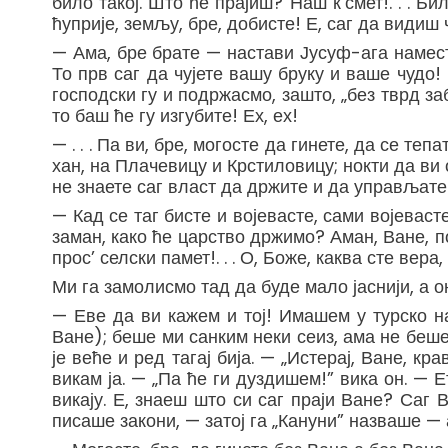
било такој. Што ће прајиш? Наш к’смет!. . . Б
ћуприје, земљу, бре, добисте! Е, саг да видиш чуд
— Ама, бре брате — настави Јусуф-ага намест
То прв саг да чујете вашу бруку и ваше чудо
господски гу и подржасмо, зашто, „без тврд за
то баш ће гу изгубите! Ех, ех!
— . . . Па ви, бре, могосте да гинете, да се т
хан, на Плачевицу и Крстиловицу; нокти да ви 
не знаете саг власт да држите и да управљате!. 
— Кад се таг бисте и војевасте, сами војеваст
заман, како ће царство држимо? Аман, Ване, по
прос’ селски памет!. . . О, Боже, каква сте вера, 
Ми га замолисмо тад да буде мало јаснији, а о
— Еве да ви кажем и тој! Имашем у турско наш
Ване); беше ми санким неки сеиз, ама не беше 
је веће и ред тагај бија. — „Истерај, Ване, кр
викам ја. — „Па ће ги дуздишем!” вика он. — Е
викају. Е, знаеш што си саг праји Ване? Саг В
писаше закони, — затој га „Кануни” назваше — а 