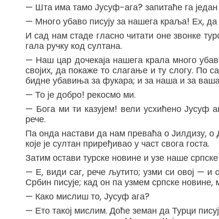
— Шта има тамо Јусуф-ага? запитаће га један 
— Много убаво писују за нашега краља! Ех, да 
И сад нам стаде гласно читати оне звонке ту
гала ручку код султана.
— Наш цар дочекаја нашега крала много убаво.
својих, да покаже то слагање и ту слогу. По саг
бидне убавиња за фукара; и за наша и за ваша 
— То је добро! рекосмо ми.
— Бога ми ти казујем! вели усхићено Јусуф аг
рече.
Па онда настави да нам преваћа о Јилдизу, о 
које је султан приређивао у част свога госта.
Затим остави турске новине и узе наше српске 
— Е, види саг, рече љутито; узми си овој — и о
Србин писује; кад он па узмем српске новине, м
— Како мислиш то, Јусуф ага?
— Ето такој мислим. Доће земан да Турци писују