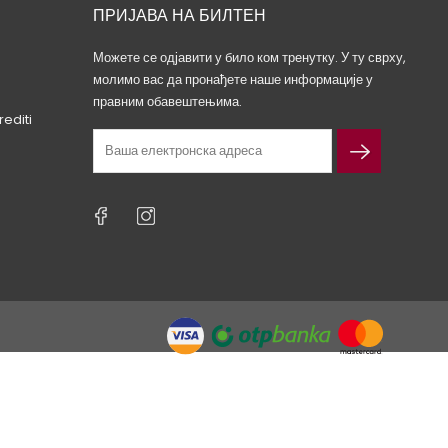
ПРИЈАВА НА БИЛТЕН
Можете се одјавити у било ком тренутку. У ту сврху,
молимо вас да пронађете наше информације у
правним обавештењима.
rediti