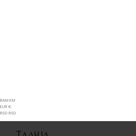
Тровачице у историји
Паулина Бонапарта
Царица Марија - Лујза
Царица Евгенија
Панамски скандал
BAM KM
EUR €
RSD RSD