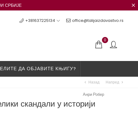
ЈИ СРБИЈЕ
+381637225134
office@talijaizdavastvo.rs
0
ЕЛИТЕ ДА ОБЈАВИТЕ КЊИГУ?
Назад
Напред
chevron_left
chevron_right
Анри Робер
лики скандали у историји