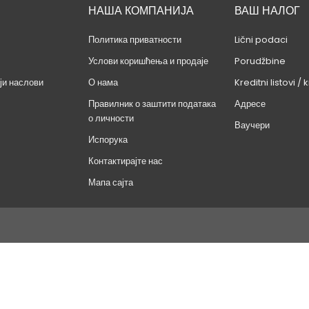
НАША КОМПАНИЈА
ВАШ НАЛОГ
Политика приватности
Lični podaci
Услови коришћења и продаје
Porudžbine
ји наслови
О нама
Kreditni listovi / k
Правилник о заштити података
Адресе
о личности
Ваучери
Испорука
Контактирајте нас
Мапа сајта