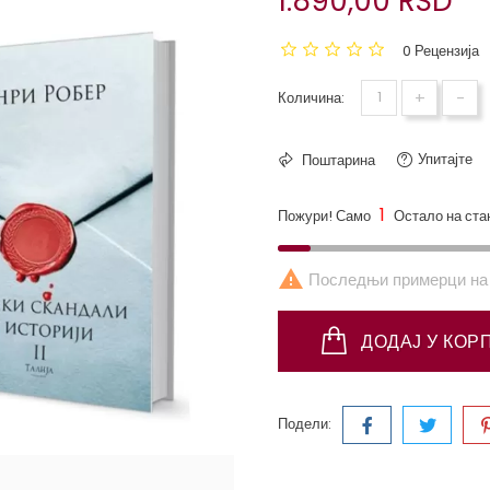
1.890,00 RSD
0 Рецензија
+
-
Количина:
Упитајте
Поштарина
1
Пожури! Само
Остало на ста

Последњи примерци на 
ДОДАЈ У КОР
Подели: