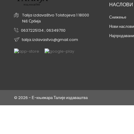
НАСЛОВИ
Talija izdavaštvo
Tolstojeva 1
18000
Снижење
Niš
Србија
Нови наслови
0637225134 ; 063497110
Најпродавани
talija.izdavastvo@gmail.com
© 2026 - Е-књижара Талије издаваштва