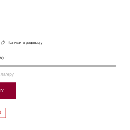
Напишите рецензију
њу!
лагеру
ПУ