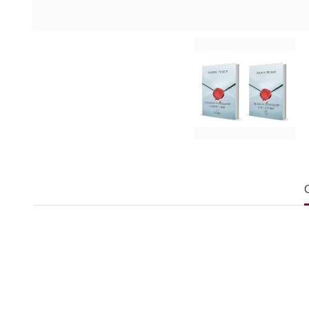
Анри Робер - Велики скандали у историји I
Процес Марије Стјуарт
Афера Сен - Марса