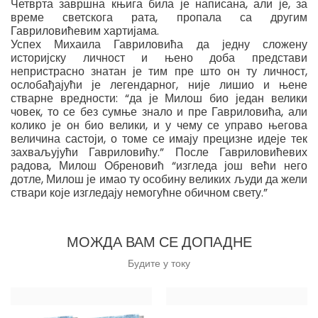
Четврта завршна књига била је написана, али је, за
време светскога рата, пропала са другим
Гавриловићевим хартијама.
Успех Михаила Гавриловића да једну сложену
историјску личност и њено доба представи
непристрасно знатан је тим пре што он ту личност,
ослобађајући је легендарног, није лишио и њене
стварне вредности: “да је Милош био један велики
човек, то се без сумње знало и пре Гавриловића, али
колико је он био велики, и у чему се управо његова
величина састоји, о томе се имају прецизне идеје тек
захваљујући Гавриловићу.” После Гавриловићевих
радова, Милош Обреновић “изгледа још већи него
дотле, Милош је имао ту особину великих људи да жели
ствари које изгледају немогућне обичном свету.”
МОЖДА ВАМ СЕ ДОПАДНЕ
Будите у току