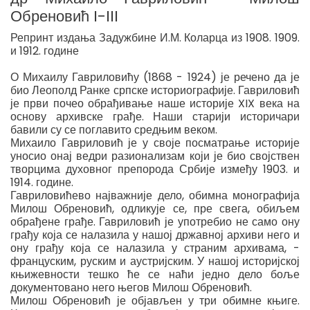
Обреновић I-III
Репринт издања Задужбине И.М. Коларца из 1908. 1909.
и 1912. године
О Михаилу Гавриловићу (1868 - 1924) је речено да је
био Леополд Ранке српске историографије. Гавриловић
је први почео обрађивање наше историје XIX века на
основу архивске грађе. Наши старији историчари
бавили су се поглавито средњим веком.
Михаило Гавриловић је у своје посматрање историје
уносио онај ведри разионализам који је био својствен
творцима духовног препорода Србије између 1903. и
1914. године.
Гавриловићево најважније дело, обимна монографија
Милош Обреновић, одликује се, пре свега, обиљем
обрађене грађе. Гавриловић је употребио не само ону
грађу која се налазила у нашој државној архиви него и
ону грађу која се налазила у страним архивама, -
француским, руским и аустријским. У нашој историјској
књижевности тешко ће се наћи једно дело боље
документовано него његов Милош Обреновић.
Милош Обреновић је објављен у три обимне књиге.