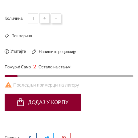
Obrenović I-III
+
-
Количина:
Поштарина
Упитајте
Напишите рецензију
2
Пожури! Само
Остало на стању!

Последњи примерци на лагеру
ДОДАЈ У КОРПУ
Подели: