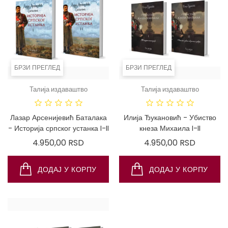
БРЗИ ПРЕГЛЕД
БРЗИ ПРЕГЛЕД
Талија издаваштво
Талија издаваштво
ДОСТУПНО
САМО ПУТЕМ
ИНТЕРНЕТА!
Лазар Арсенијевић Баталака
Илија Ђукановић - Убиство
- Историја српског устанка I-II
кнеза Михаила I-II
Цена
Цена
4.950,00 RSD
4.950,00 RSD
ДОДАЈ У КОРПУ
ДОДАЈ У КОРПУ