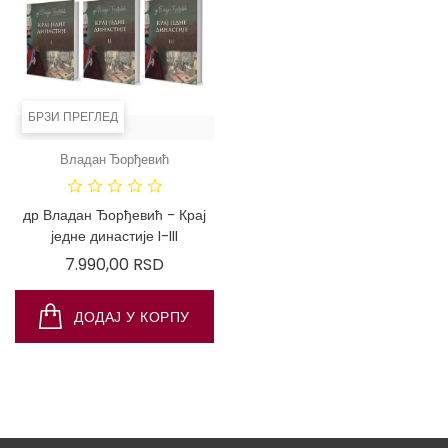
БРЗИ ПРЕГЛЕД
Владан Ђорђевић
др Владан Ђорђевић - Крај
једне династије I-III
Цена
7.990,00 RSD
ДОДАЈ У КОРПУ