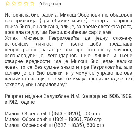
0 Рецензија
Историјска биографија, Милош Обреновић је објављен
као трилогија (три обимне књиге). Четврта завршна
књига била је написана, али је, за време светскога рата,
пропала са другим Гавриловићевим хартијама.
Успех Михаила Гавриловића да једну сложену
историјску личност и њено доба представи
непристрасно знатан је тим пре што он ту личност,
ослобађајући је легендарног, није лишио и њене
стварне вредности: “да је Милош био један велики
човек, то се без сумње знало и пре Гавриловића, али
колико је он био велики, и у чему се управо његова
величина састоји, о томе се имају прецизне идеје тек
захваљујући Гавриловићу.”
Репринт издања Задужбине И.М. Коларца из 1908. 1909.
и 1912. године
Милош Обреновић I (1813 - 1820), 600 стр
Милош Обреновић II (1821 - 1826), 760 стр
Милош Обреновић III (1827 - 1835), 630 стр
dr Mihailo Gavrilović - Miloš