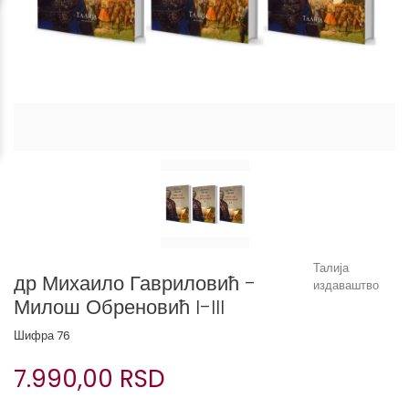
Талија
др Михаило Гавриловић -
издаваштво
Милош Обреновић I-III
Шифра
76
7.990,00 RSD