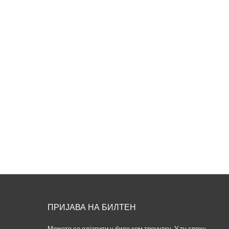
ПРИЈАВА НА БИЛТЕН
Можете се одјавити у било ком тренутку. У ту сврху,