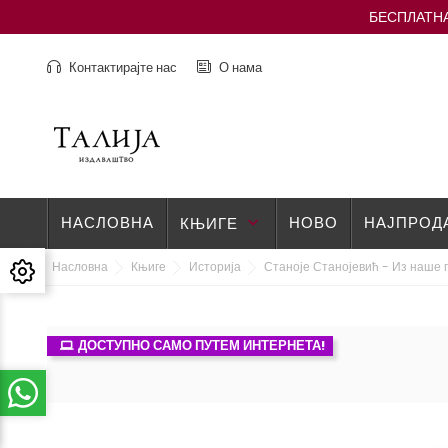
БЕСПЛАТНА
Контактирајте нас
О нама
НАСЛОВНА
НОВО
НАЈПРОД
КЊИГЕ
keyboard_arrow_down
Насловна
Књиге
Историја
Станоје Станојевић - Из наше
ДОСТУПНО САМО ПУТЕМ ИНТЕРНЕТА!