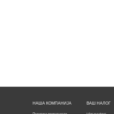
ДОСТУПНО САМО
ПУТЕМ ИНТЕРНЕТА!
Станоје Станојевић
танојевић - Историја српског
народа
Цена
1.490,00 RSD
НАША КОМПАНИЈА
ВАШ НАЛОГ
Политика приватности
Lični podaci