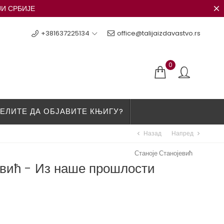
ЈИ СРБИЈЕ
+381637225134
office@talijaizdavastvo.rs
0
ЕЛИТЕ ДА ОБЈАВИТЕ КЊИГУ?
Назад
Напред
chevron_left
chevron_right
Станоје Станојевић
евић - Из наше прошлости