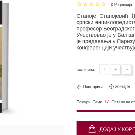
0 Рецензија
Станоје Станојевић (
српски енциклопедист
професор Београдског 
Учествовао је у Балка
је предавања у Паризу
конференцији учествује
Stanoje Stanojević
+
-
Количина:
Упитајте
Поштарина
17
Пожури! Само
Остало на с
ДОДАЈ У КОР