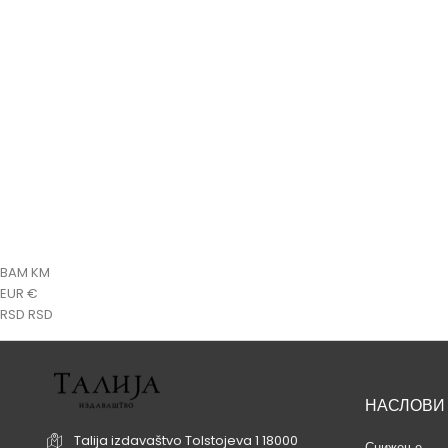
ДОСТУПНО САМО
ПУТЕМ ИНТЕРНЕТА!
Станоје Станојевић
Станоје Станојевић - Сви српски владари -
Станоје С
Свети Сава
Цена
990,00 RSD
BAM KM
EUR €
RSD RSD
НАСЛОВИ
Talija izdavaštvo
Tolstojeva 1
18000
Снижење