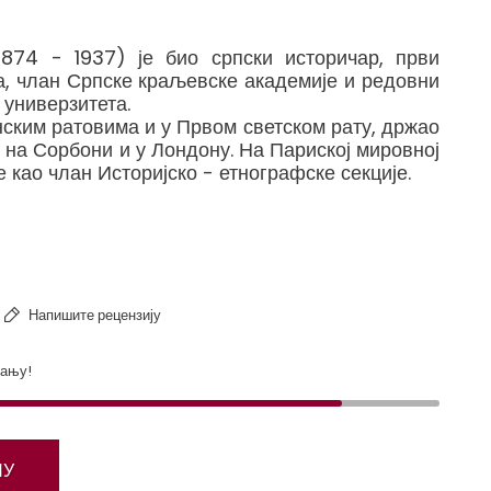
1874 - 1937) је био српски историчар, први
а, члан Српске краљевске академије и редовни
универзитета.
нским ратовима и у Првом светском рату, држао
 на Сорбони и у Лондону. На Париској мировној
 као члан Историјско - етнографске секције.
 - Iz naše prošlosti
Напишите рецензију
тању!
ПУ