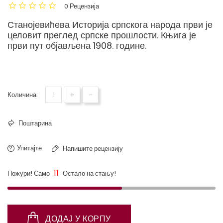
0 Рецензија
Станојевићева Историја српскога народа први је
целовит преглед српске прошлости. Књига је
први пут објављена 1908. године.
Stanoje Stanojević - Istorija srpskog
naroda
+
-
Количина:
Поштарина
Упитајте
Напишите рецензију
11
Пожури! Само
Остало на стању!
ДОДАЈ У КОРПУ