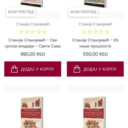
БРЗИ ПРЕГЛЕД
БРЗИ ПРЕГЛЕД
Станоје Станојевић
Станоје Станојевић
ДОСТУПНО
ДОСТ
САМО ПУТЕМ
САМО ПУ
ИНТЕРНЕТА!
ИНТЕРНЕТ
Станоје Станојевић - Сви
Станоје Станојевић - Из
српски владари - Свети Сава
наше прошлости
Цена
Цена
990,00 RSD
550,00 RSD
ДОДАЈ У КОРПУ
ДОДАЈ У КОРПУ