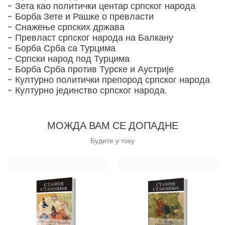
- Зета као политички центар српског народа
- Борба Зете и Рашке о превласти
- Снажење српских држава
- Превласт српског народа на Балкану
- Борба Срба са Турцима
- Српски народ под Турцима
- Борба Срба против Турске и Аустрије
- Културно политички препород српског народа
- Културно јединство српског народа.
МОЖДА ВАМ СЕ ДОПАДНЕ
Будите у току