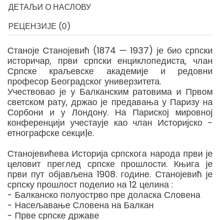
ДЕТАЉИ О НАСЛОВУ
РЕЦЕНЗИЈЕ (0)
Станоје Станојевић (1874 — 1937) је био српски
историчар, први српски енциклопедиста, члан
Српске краљевске академије и редовни
професор Београдског универзитета.
Учествовао је у Балканским ратовима и Првом
светском рату, држао је предавања у Паризу на
Сорбони и у Лондону. На Париској мировној
конференцији учестаује као члан Историјско -
етнографске секци|е.
Станојевићева Историја српскога народа први је
целовит преглед српске прошлости. Књига је
први пут објављена 1908. године. Станојевић је
српску прошлост поделио на 12 целина :
- Балканско полуострво пре доласка Словена
- Насељавање Словена на Балкан
- Прве српске државе