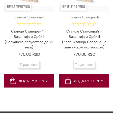
БРЗИ ПРЕГЛЕД
БРЗИ ПРЕГЛЕД
Станоје Станојевић
Станоје Станојевић
Станоје Станојевић -
Станоје Станојевић -
Византија и Срби I
Византија и Срби II
(Балканско полуострво до VII
(Колонизација Словена на
века)
Балканском полуострву)
Цена
Цена
770,00 RSD
770,00 RSD
Тврди повез
Тврди повез
Меки (брош) повез
Меки (брош) повез
ДОДАЈ У КОРПУ
ДОДАЈ У КОРПУ