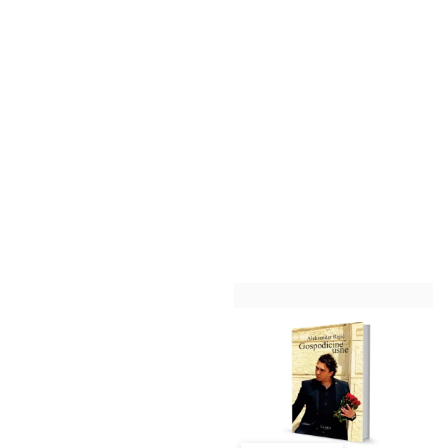
БРЗИ ПРЕГЛЕД
БРЗИ ПРЕГЛЕД
Александар Рајић
Александар Рајић
Александар Рајић - Духовна
Александар Рајић -
сеанса
Психологија мудраца, О
љубави
Цена
550,00 RSD
Цена
550,00 RSD
ДОДАЈ У КОРПУ
ДОДАЈ У КОРПУ