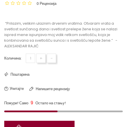
0 Рецензија
Aleksandar Rajić - Atelje ispod krova
“Prilazim, velikim ulaznim drvenim vratima. Otvaram vrata a
svetlost sunčanog dana i svetlost prelepe žene koja se nalazi
ispred mene ispunjava moj vidik retkom svetlošću, koja je
konbinovana sa svetlošču sunca i s svetlošću lepote žene.” -
ALEKSANDAR RAJIĆ
+
-
Количина:
Поштарина
Упитајте
Напишите рецензију
9
Пожури! Само
Остало на стању!