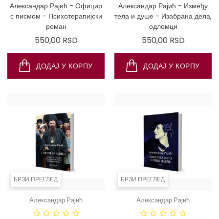
Александар Рајић - Официр
Александар Рајић - Између
с писмом - Психотерапијски
тела и душе - Изабрана дела,
роман
одломци
Цена
Цена
550,00 RSD
550,00 RSD
ДОДАЈ У КОРПУ
ДОДАЈ У КОРПУ
БРЗИ ПРЕГЛЕД
БРЗИ ПРЕГЛЕД
Александар Рајић
Александар Рајић
ДОСТУПНО
ДОСТ
САМО ПУТЕМ
САМО ПУ