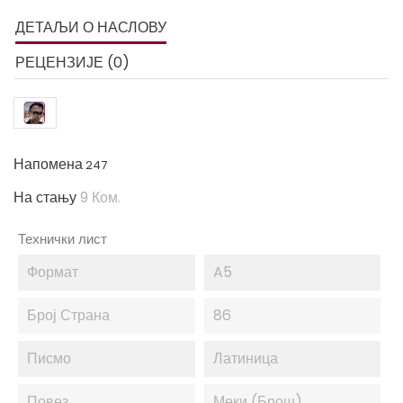
ДЕТАЉИ О НАСЛОВУ
РЕЦЕНЗИЈЕ (0)
Напомена
247
На стању
9 Ком.
Технички лист
Формат
A5
Број Страна
86
Писмо
Латиница
Повез
Меки (брош)