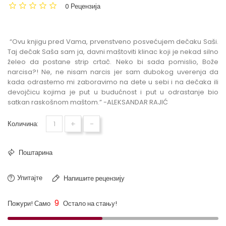
0 Рецензија
Aleksandar Rajić - Dečakovi stripovi
“Ovu knjigu pred Vama, prvenstveno posvećujem dečaku Saši.
Taj dečak Saša sam ja, davni maštoviti klinac koji je nekad silno
želeo da postane strip crtač. Neko bi sada pomislio, Bože
narcisa?! Ne, ne nisam narcis jer sam dubokog uverenja da
kada odrastemo mi zaboravimo na dete u sebi i na dečaka ili
devojčicu kojima je put u budućnost i put u odrastanje bio
satkan raskošnom maštom.” -ALEKSANDAR RAJIĆ
+
-
Количина:
Поштарина
Упитајте
Напишите рецензију
9
Пожури! Само
Остало на стању!