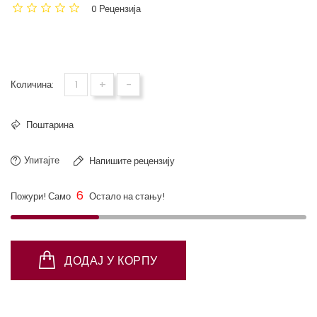
0 Рецензија
Aleksandar Rajić - Dnevnik
psihoterapeuta (sabrane priče)
+
-
Количина:
Поштарина
Упитајте
Напишите рецензију
6
Пожури! Само
Остало на стању!
ДОДАЈ У КОРПУ