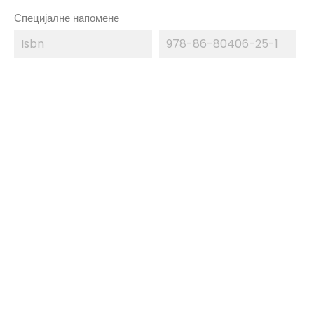
Специјалне напомене
Isbn
978-86-80406-25-1
БРЗИ ПРЕГЛЕД
БРЗИ ПРЕГЛЕД
Александар Рајић
Александар Рајић