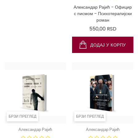
Александар Рајић -
Александар Рајић - Официр
Госпођицине усне
с писмом - Психотерапијски
роман
Цена
550,00 RSD
Цена
550,00 RSD
ДОДАЈ У КОРПУ
ДОДАЈ У КОРПУ
БРЗИ ПРЕГЛЕД
БРЗИ ПРЕГЛЕД
Александар Рајић
Александар Рајић
ДОСТ