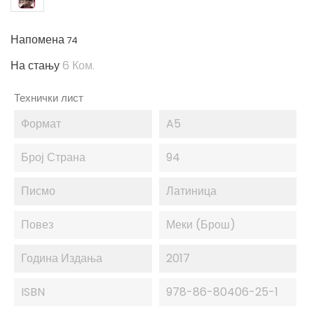
Напомена
74
На стању
6 Ком.
Технички лист
Формат
A5
Број Страна
94
Писмо
Латиница
Повез
Меки (брош)
Година Издања
2017
ISBN
978-86-80406-25-1