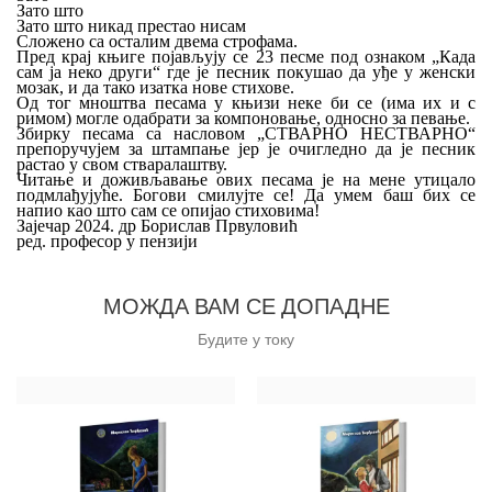
Зато што
Зато што никад престао нисам
Сложено са осталим двема строфама.
Пред крај књиге појављују се 23 песме под ознаком „Када
сам ја неко други“ где је песник покушао да уђе у женски
мозак, и да тако изатка нове стихове.
Од тог мноштва песама у књизи неке би се (има их и с
римом) могле одабрати за компоновање, односно за певање.
Збирку песама са насловом „СТВАРНО НЕСТВАРНО“
препоручујем за штампање јер је очигледно да је песник
растао у свом стваралаштву.
Читање и доживљавање ових песама је на мене утицало
подмлађујуће. Богови смилујте се! Да умем баш бих се
напио као што сам се опијао стиховима!
Зајечар 2024. др Борислав Првуловић
ред. професор у пензији
МОЖДА ВАМ СЕ ДОПАДНЕ
Будите у току