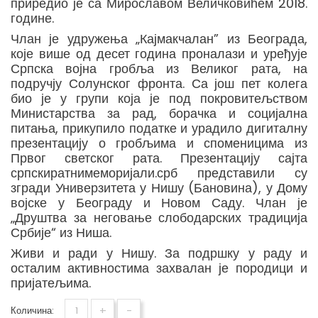
приредио је са Мирославом Величковићем 2018.
године.
Члан је удружења „Кајмакчалан” из Београда,
које више од десет година проналази и уређује
Српска војна гробља из Великог рата, на
подручју Солунског фронта. Са још пет колега
био је у групи која је под покровитељством
Министарства за рад, борачка и социјална
питања, прикупило податке и урадило дигиталну
презентацију о гробљима и споменицима из
Првог светског рата. Презентацију сајта
српскиратнимеморијали.срб представили су
згради Универзитета у Нишу (Бановина), у Дому
војске у Београду и Новом Саду. Члан је
„Друштва за неговање слободарских традиција
Србије“ из Ниша.
Живи и ради у Нишу. За подршку у раду и
осталим активностима захвалан је породици и
пријатељима.
+
-
Количина: