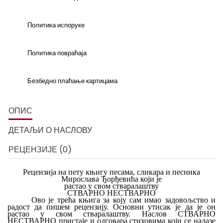
Политика испоруке
Политика повраћаја
Безбедно плаћање картицама
ОПИС
ДЕТАЉИ О НАСЛОВУ
РЕЦЕНЗИЈЕ (0)
Рецензија на пету књигу песама, сликара и
песника
Мирослава Ђорђевића који је
р
астао у свом стваралаштву
СТВАРНО НЕСТВАРНО
Ово је трећа књига за коју сам имао задовољство и
радост да пишем рецензију. Основни утисак је да је он
растао у свом стваралаштву. Наслов СТВАРНО
НЕСТВАРНО пристаје и одговара стиховима који се налазе