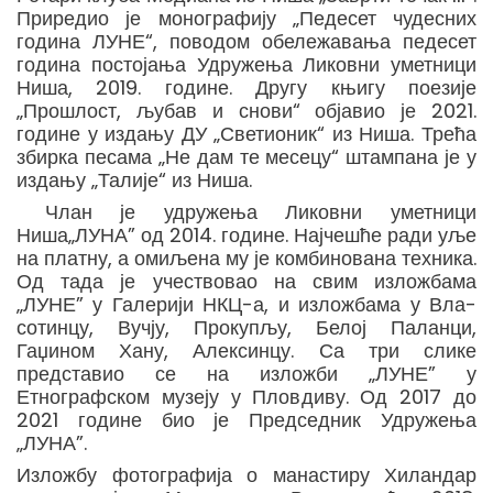
Приредио је монографију „Педесет чудесних
година ЛУНЕ“, поводом обележавања педесет
година постојања Удружења Ликовни уметници
Ниша, 2019. године. Другу књигу поезије
„Прошлост, љубав и снови“ објавио је 2021.
године у издању ДУ „Светионик“ из Ниша. Трећа
збирка песама „Не дам те месецу“ штампана је у
издању „Талије“ из Ниша.
Члан је удружења Ликовни уметници
Ниша„ЛУНА” од 2014. године. Најчешће ради уље
на платну, а омиљена му је комбинована техника.
Од тада је учествовао на свим изложбама
„ЛУНЕ” у Галерији НКЦ-а, и изложбама у Вла-
сотинцу, Вучју, Прокупљу, Белој Паланци,
Гаџином Хану, Алексинцу. Са три слике
представио се на изложби „ЛУНЕ” у
Етнографском музеју у Пловдиву. Од 2017 до
2021 године био је Председник Удружења
„ЛУНА”.
Изложбу фотографија о манастиру Хиландар