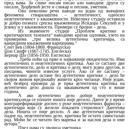
пред вама. За слике нисам писао али наводим: други су
писали, Ђорђевић јесте и сликар и песник, уметник.
Ово неколико речи наводе на један од значајних
феномена стваралаштва – аутентичност, односно
неаутентичност у књижевности. Невелику студију оставила
је добро позната српска књижевница Исидора Секулић и у
језику и у књижевности. Примери су бројни – дела.
Из знамените студије „Проблем критике и
критичарских талената“ наводимо кратак одломак, узето на
примерима „три велика аутентична критичара, са
ванредним књижевним каријерама.“
Сент Бев (1804-1869. Француска)
Џон Свифт (1667-1745. Енглеска)
Бернар Шо (1856-1950. Енглеска)
„
Треба поћи од прве и најважније евидентности. Има
аутентичних и неаутентичних критика. Ако се састану две
аутентичности, дело и критика о делу, могу једно другом, и
писцима, чинити извесне услуге. Ако се не састану –
аутентично дело остане без аутентичне критике – дело ће
својом живом вредношћу живети кроз читаоце. Није један,
већ безброј примера да је прва аутентична критика на
аутентично дело дошла са закашњењем од сто и више
година.
А ако аутентично дело добије неаутентичну
критику,онда се уопште ништа није десило. Данте је у време
конграреформације доспео у руке неаутентичних фарисеја –
критичара који су желели показати стерилност Дантеова
дела. Ништа се није десило. А ако аутентичан критичар
падне на, неаутентично дело, критика ће остати самосталан
рад. Моћи ће се читати без марења и за наслов дела и име
аутора.“
Пред нама су двојица уметника,