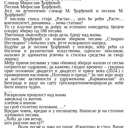
Сликар Мирослав Ђорђевић
Песник
М
ирослав Ђорђевић.
Јесу ли аутентични сликар М. Ђорђевић и песник М.
Ђорђевић?
У наслову списа стоји „Растао…, што ће рећи „Расте…
континуитет, динамика… нема статике!
То су кључне речи за добру за успешно изнедрену, бројем
плодну збирку од 1
88
песама.
Уметници оваплоћују своја дела, бдију над њима.
Песник Ђорђевић са новом збирком песама „Стварно
Нестварно“ глобално узев, јесте искоракнуо напред.
Будући да је песник Ђорђевић у пензији, хоћу рећи са
богатим и различитим искуствима, односно лексиком,
налазио је адекватна језичка и стилска средства за своју
лирику.
Међу првим песмама
у тако обимној збирци
налази се песма
патриотске садржине, да кажемо, сходно времену – средина
прве половине двадесет и двадесет и првог века (2024.) с
примереним насловом „Потомци и преци.“ За оне који знају
за његове активности у удружењима „Кајмакчалан“ из
Београда и раду на сајту српскиратнимеморијали.рс неће
бити ништа чудно.
„ …
Раскрилим прошлост над њима
завежљај са житом,
хлебом и вином
на гроб столетни положим,
…“
Вредан човек, вредан и у песништву. Написао је на стотине
љубавних песама.
„Хоћу да сам ветар,
што разгони маглу!“
Воли песме и лако их пише. Изоштрио је стил. Више