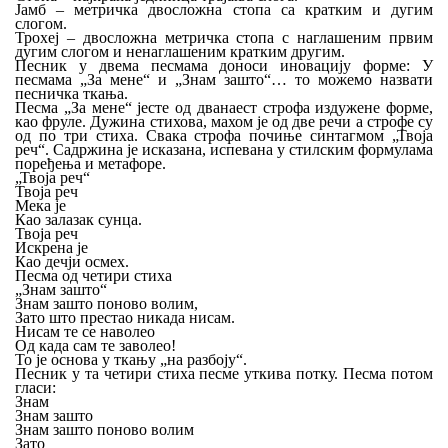
Јамб – метричка двосложна стопа са кратким и дугим
слогом.
Трохеј – двосложна метричка стопа с наглашеним првим
дугим слогом и ненаглашеним кратким другим.
Песник у двема песмама доноси иновацију форме: У
песмама „За мене“ и „Знам зашто“… то можемо назвати
песничка ткања.
Песма „За мене“ јесте од дванаест строфа издужене форме,
као фруле. Дужина стихова, махом је од две речи а строфе су
од по три стиха. Свака строфа почиње синтагмом „Твоја
реч“. Садржина је исказана, испевана у стилским формулама
поређења и метафоре.
„Твоја реч“
Твоја реч
Мека је
Као залазак сунца.
Твоја реч
Искрена је
Као дечји осмех.
Песма од четири стиха
„Знам зашто“
Знам зашто поново волим,
Зато што престао никада нисам.
Нисам те се наволео
Од када сам те заволео!
То је основа у ткању „на разбоју“.
Песник у та четири стиха песме уткива потку. Песма потом
гласи:
Знам
Знам зашто
Знам зашто поново волим
Зато