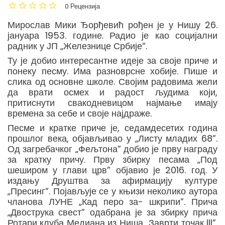
0 Рецензија
Мирослав Мики Ђорђевић рођен је у Нишу 26.
јануара 1953. године. Радио је као социјални
радник у ЈП „Железнице Србије“.
Ту је добио интересантне идеје за своје приче и
понеку песму. Има разноврсне хобије. Пише и
слика од основне школе. Својим радовима жели
да врати осмех и радост људима који,
притиснути свакодневицом најмање имају
времена за себе и своје најдраже.
Песме и кратке приче је, седамдесетих година
прошлог века, објављивао у „Листу младих 68”.
Од загребачког „Фељтона” добио је прву награду
за кратку причу. Прву збирку песама „Под
шеширом у глави црв” објавио је 2016. год. У
издању Друштва за афирмацију културе
„Пресинг“. Појављује се у књизи неколико аутора
чланова ЛУНЕ „Кад перо за- шкрипи”. Прича
„Двострука свест” одабрана је за збирку прича
Ротари клуба Медиана из Ниша „Заврти точак III”.