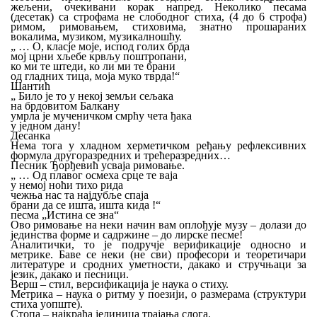
жељени, очекивани корак напред. Неколико песама
(десетак) са строфама не слободног стиха, (4 до 6 строфа)
римом, римовањем, стиховима, знатно прошараних
вокалима, музиком, музикалношћу.
„ … О, класје моје, испод голих брда
мој црни хљебе крвљу поштропани,
ко ми те штеди, ко ли ми те брани
од гладних тица, моја муко тврда!“
Шантић
„ Било је то у некој земљи сељака
на брдовитом Балкану
умрла је мученичком смрћу чета ђака
у једном дану!
Десанка
Нема тога у хладном херметичком ређању рефлексивних
формула другоразредних и трећеразредних…
Песник Ђорђевић усваја римовање.
„ … Од плавог осмеха срце те ваја
у немој ноћи тихо рида
чежња нас та најдубље спаја
брани да се ишта, ишта кида !“
песма „Истина се зна“
Ово римовање на неки начин вам оплођује музу – долази до
јединства форме и садржине – до лирске песме!
Аналитички, то је подручје верификације односно и
метрике. Баве се неки (не сви) професори и теоретичари
литературе и сродних уметности, дакако и стручњаци за
језик, дакако и песници.
Верш – стил, версификација је наука о стиху.
Метрика – наука о ритму у поезији, о размерама (структури
стиха уопште).
Стопа – најкраћа јединица трајања слога.