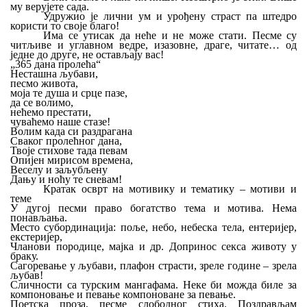
му верујете сада.
Удружио је лични ум и урођену страст па штедро
користи то своје благо!
Има се утисак да неће и не може стати. Песме су
читљиве и углавном ведре, изазовне, драге, читате… од
једне до друге, не остављају вас!
„365 дана пролећа“
Несташна љубави,
песмо живота,
моја те душа и срце пазе,
да се волимо,
нећемо престати,
чуваћемо наше стазе!
Волим када си раздрагана
Сваког пролећног дана,
Твоје стихове тада певам
Опијен мирисом времена,
Веселу и заљубљену
Дању и ноћу те сневам!
Кратак осврт на мотивику и тематику – мотиви и
теме
У дугој песми право богатство тема и мотива. Нема
понављања.
Место субординација: поље, небо, небеска тела, ен
т
еријер,
екстеријер,
Чланови породице, мајка и др. Допринос секса животу у
браку.
Сагоревање у љубави, плафон страсти, зреле године – зрела
љубав!
Сличности са турским мангафама. Неке би можда биле за
компоновање и певање компоноване за певање.
Поетска проза, песме слободног стиха. Поздрављам