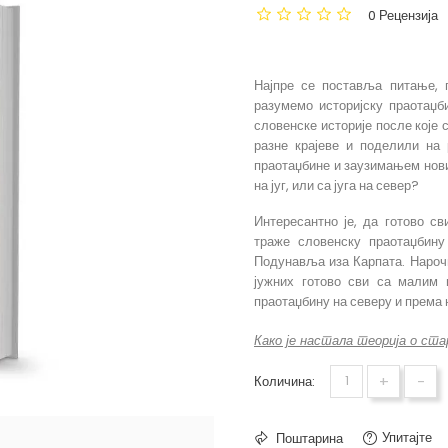
0 Рецензија
Leopold Lenard - 
Најпре се поставља питање, 
разумемо историјску праотаџби
словенске историје после које с
разне крајеве и поделили на 
праотаџбине и заузимањем нови
на југ, или са југа на север?
Интересантно је, да готово св
траже словенску праотаџбину
Подунавља иза Карпата. Нарочи
јужних готово сви са малим и
праотаџбину на северу и према 
Како је настала теорија о ста
+
-
Количина:
Упитајте
Поштарина