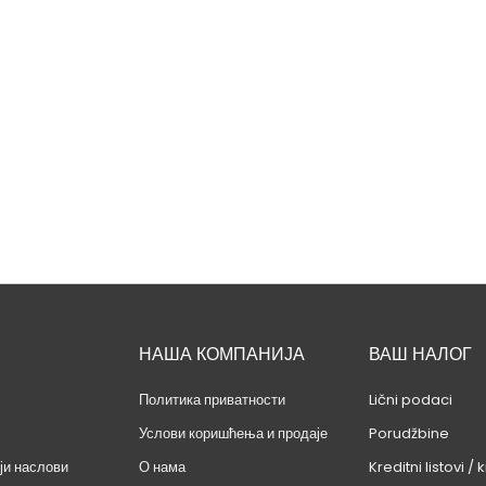
Талија издаваштво
сиљев - Словенска митологија
Цена
550,00 RSD
НАША КОМПАНИЈА
ВАШ НАЛОГ
Политика приватности
Lični podaci
Услови коришћења и продаје
Porudžbine
ји наслови
О нама
Kreditni listovi / k