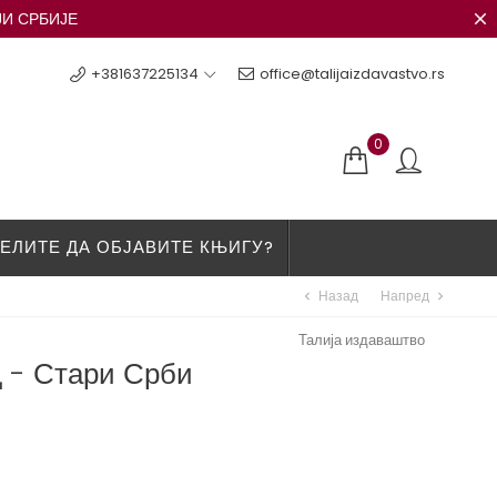
ЈИ СРБИЈЕ
+381637225134
office@talijaizdavastvo.rs
0
ЕЛИТЕ ДА ОБЈАВИТЕ КЊИГУ?
Назад
Напред
chevron_left
chevron_right
Талија издаваштво
 - Стари Срби