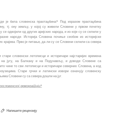
Stari Srbi
где је била словенска праотаџбина? Под изразом праотаџбина
ну, тј. ону земљу, у којој су живели Словени у првом почетку
у се одвојили од других аријских народа, и из које су се селили у
разне народе. Историја Словена почиње сеобом из историјске
х крајева. Прво је питање, да ли су се Словени селили са севера
и стари словенски летописци и историчари најстаријих времена
 на југу, на Балкану и на Подунављу, и доводе Словене са
то чине то сви летописци и историчари северних Словена, а код
зузецима. Стари грчки и латински извори означују словенску
њима Словени су са севера дошли на југ.
рословенској демократији?
Напишите рецензију