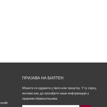
ПРИЈАВА НА БИЛТЕН
Можете се одјавити у било ком тренутку. У ту сврху,
молимо вас да пронађете наше информације у
правним обавештењима.
rediti