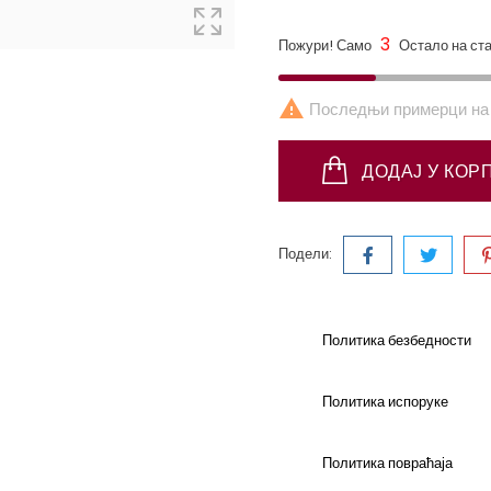
3
Пожури! Само
Остало на ст

Последњи примерци на 
ДОДАЈ У КОР
Подели:
Политика безбедности
Политика испоруке
Политика повраћаја