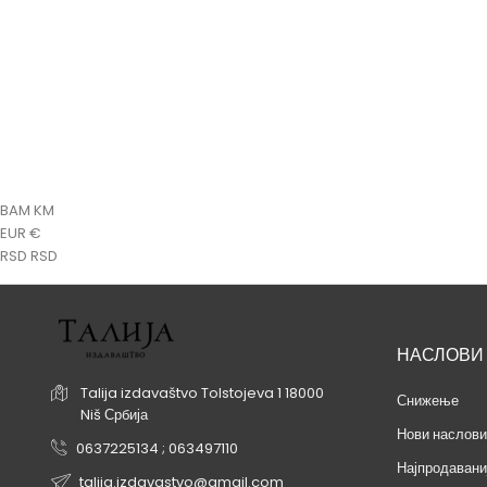
Луј Леже
Луј Леже - Словенска митологија
Спасоје Ва
Цена
550,00 RSD
BAM KM
EUR €
RSD RSD
НАСЛОВИ
Talija izdavaštvo
Tolstojeva 1
18000
Снижење
Niš
Србија
Нови наслови
0637225134 ; 063497110
Најпродавани
talija.izdavastvo@gmail.com