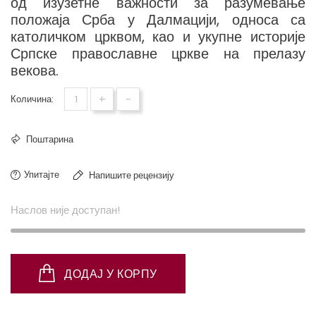
од изузетне важности за разумевање
положаја Срба у Далмацији, односа са
католичком црквом, као и укупне историје
Српске православне цркве на прелазу
векова.
+
-
Количина:
Поштарина
Упитајте
Напишите рецензију
Наслов није доступан!
ДОДАЈ У КОРПУ