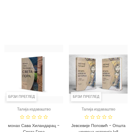
Цена
2.750,00 RSD
века
Цена
770,00 RSD
ДОДАЈ У КОРПУ
ДОДАЈ У КОРПУ
БРЗИ ПРЕГЛЕД
БРЗИ ПРЕГЛЕД
Талија издаваштво
Талија издаваштво
монах Сава Хиландарац -
Јевсевије Поповић - Општа
Света Гора
црквена историја I-II