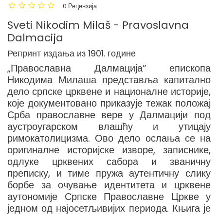
0 Рецензија
Sveti Nikodim Milaš - Pravoslavna
Dalmacija
Репринт издања из 1901. године
„Православна Далмација“ епископа
Никодима Милаша представља капитално
дело српске црквене и националне историје,
које документовано приказује тежак положај
Срба православне вере у Далмацији под
аустроугарском влашћу и утицају
римокатолицизма. Ово дело ослања се на
оригиналне историјске изворе, записнике,
одлуке црквених сабора и званичну
преписку, и тиме пружа аутентичну слику
борбе за очување идентитета и црквене
аутономије Српске Православне Цркве у
једном од најосетљивијих периода. Књига је