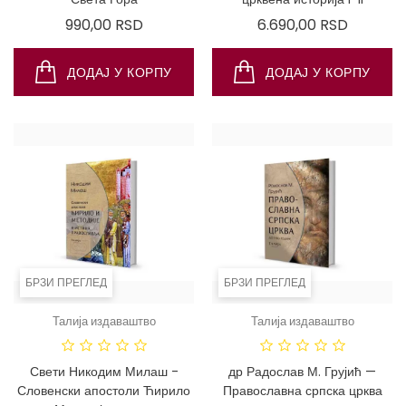
Цена
Цена
990,00 RSD
6.690,00 RSD
ДОДАЈ У КОРПУ
ДОДАЈ У КОРПУ
БРЗИ ПРЕГЛЕД
БРЗИ ПРЕГЛЕД
Талија издаваштво
Талија издаваштво
Свети Никодим Милаш -
др Радослав М. Грујић —
Словенски апостоли Ћирило
Православна српска црква