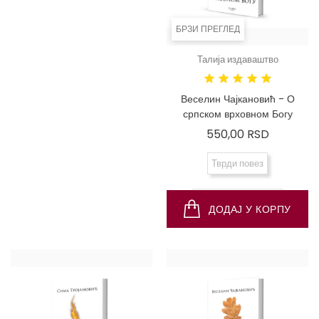
БРЗИ ПРЕГЛЕД
БРЗИ ПРЕГЛЕД
Талија издаваштво
Талија издаваштво
др Тихомир Ђорђевић -
Веселин Чајкановић - О
Вештица и вила и друга бића
српском врховном Богу
у нашем народном веровању
Цена
550,00 RSD
и предању
Цена
550,00 RSD
Тврди повез
Меки (брош) повез
ДОДАЈ У КОРПУ
ДОДАЈ У КОРПУ