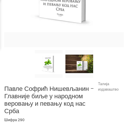
Талија
Павле Софрић Нишевљанин -
издаваштво
Главније биље у народном
веровању и певању код нас
Срба
Шифра
290