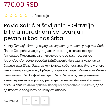
770,00 RSD
0 Рецензија
Pavle Sofrić Niševljanin - Glavnije
bilje u narodnom verovanju i
pevanju kod nas Srba
Књигу
Главније биље у народном веровању и певању код нас Срба
Павле Софрић писао је угледавши се на тада знаменито дело
Анђела де Губернатиса
La mythologie des plantes, ou les
legendes du regne vegetal (Митологија биљака, и легенде из
биљног царства)
. Задатак који је пред себе поставио био је у много
чему пионирски, јер се у Србији до тада нико није озбиљно позабавио
овом темом. Ово Софрићево дело било било је један од темеља
нашем чувеном историчару религије Веселину Чајкановићу током
писања свог
Речника српских народних веровања о биљкама
, дела
од изузетне вредности за нашу етнологију.
+
-
Количина: