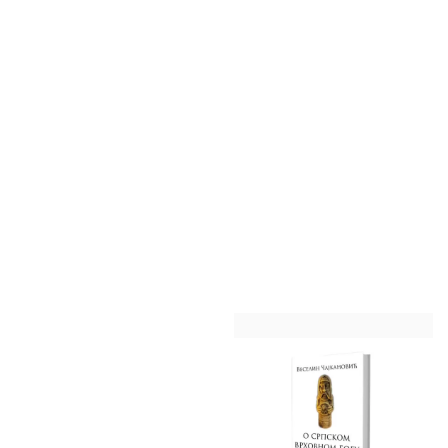
БРЗИ ПРЕГЛЕД
БРЗИ ПРЕГЛЕД
Луј Леже
Талија издаваштво
Луј Леже - Словенска
др Тихомир Ђорђевић -
митологија
Вампир и друга бића у нашем
народном веровању и
Цена
550,00 RSD
предању
Цена
550,00 RSD
ДОДАЈ У КОРПУ
ДОДАЈ У КОРПУ