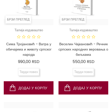
БРЗИ ПРЕГЛЕД
БРЗИ ПРЕГЛЕД
Талија издаваштво
Талија издаваштво
Сима Тројановић - Ватра у
Веселин Чајкановић - Речник
обичајима и животу српског
српских народних веровања о
народа
биљкама
Цена
Цена
990,00 RSD
550,00 RSD
Тврди повез
Тврди повез
Меки (брош) повез
Меки (брош) повез
ДОДАЈ У КОРПУ
ДОДАЈ У КОРПУ